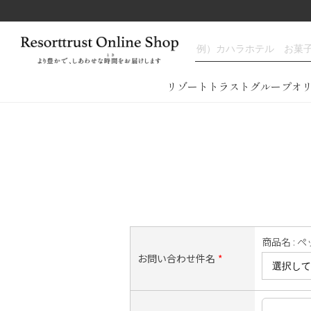
==============================================
リゾートトラストグループオ
商品名 : ペ
お問い合わせ件名
*