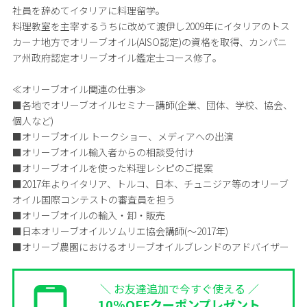
社員を辞めてイタリアに料理留学。
料理教室を主宰するうちに改めて渡伊し2009年にイタリアのトス
カーナ地方でオリーブオイル(AISO認定)の資格を取得、カンパニ
ア州政府認定オリーブオイル鑑定士コース修了。
≪オリーブオイル関連の仕事≫
■各地でオリーブオイルセミナー講師(企業、団体、学校、協会、
個人など)
■オリーブオイル トークショー、メディアへの出演
■オリーブオイル輸入者からの相談受付け
■オリーブオイルを使った料理レシピのご提案
■2017年よりイタリア、トルコ、日本、チュニジア等のオリーブ
オイル国際コンテストの審査員を担う
■オリーブオイルの輸入・卸・販売
■日本オリーブオイルソムリエ協会講師(～2017年)
■オリーブ農園におけるオリーブオイルブレンドのアドバイザー
＼ お友達追加で今すぐ使える ／
10%OFFクーポンプレゼント