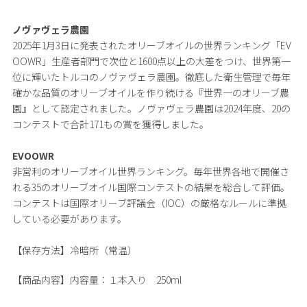
ノヴァヴェラ農園
2025年1月3日に発表されたオリーブオイルの世界ランキング「EV
OOWR」生産者部門で次位と1600点以上の大差をつけ、世界第一
位に輝いたトルコのノヴァヴェラ農園。徹底した衛生管理で毎年
確かな品質のオリーブオイルを作り続ける『世界一のオリーブ農
園』として認定されました。ノヴァヴェラ農園は2024年度、20の
コンテストで合計171もの賞を獲得しました。
EVOOWR
非営利のオリーブオイル世界ランキング。毎年世界各地で開催さ
れる35のオリーブオイル国際コンテストの結果を総合して評価。
コンテストは国際オリーブ評議会（IOC）の厳格なルールに準拠
している必要があります。
【保存方法】冷暗所（常温）
【商品内容】
内容量：１本入り 250ml