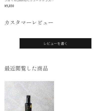
セレクション＞
¥9,850
カスタマーレビュー
レビューを書く
最近閲覧した商品