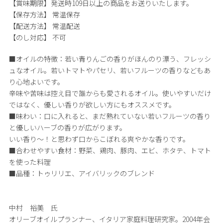
【賞味期限】
発送時109日以上の商品をお送りいたします。
【保存方法】
常温保存
【配送方法】
常温配送
【のし対応】
不可
■オイルの特徴：若い青りんごの香りがほんのり漂う、フレッシ
ュなオイル。若いトマトやパセリ、若いフルーツの香りなどもあ
り心地よいです。
辛味や苦味は控え目で誰からも愛されるオイル。使いやすいだけ
ではなく、優しい香りが欲しい方にもオススメです。
■味わい：口に入れると、まだ熟れていない若いフルーツの香り
と優しいハーブの香りが広がります。
いい香り～！と思わず口からこぼれる爽やかな香りです。
■合わせやすい食材：野菜、鶏肉、豚肉、エビ、ホタテ、トマト
を使った料理
■品種：トゥリリエ、アイバリックのブレンド
中村 裕美 氏
オリーブオイルプランナー、イタリア家庭料理研究家。2004年会