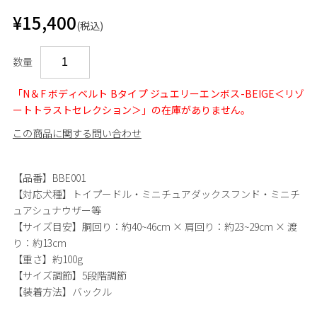
¥15,400
(税込)
数量
「N＆F ボディベルト Bタイプ ジュエリーエンボス-BEIGE＜リゾ
ートトラストセレクション＞」の在庫がありません。
この商品に関する問い合わせ
【品番】BBE001
【対応犬種】トイプードル・ミニチュアダックスフンド・ミニチ
ュアシュナウザー等
【サイズ目安】胴回り：約40~46cm × 肩回り：約23~29cm × 渡
り：約13cm
【重さ】約100g
【サイズ調節】5段階調節
【装着方法】バックル