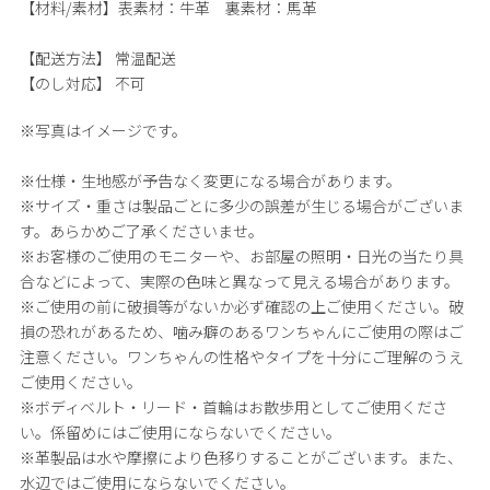
【材料/素材】
表素材：牛革 裏素材：馬革
【配送方法】
常温配送
【のし対応】
不可
※写真はイメージです。
※仕様・生地感が予告なく変更になる場合があります。
※サイズ・重さは製品ごとに多少の誤差が生じる場合がございま
す。あらかめご了承くださいませ。
※お客様のご使用のモニターや、お部屋の照明・日光の当たり具
合などによって、実際の色味と異なって見える場合があります。
※ご使用の前に破損等がないか必ず確認の上ご使用ください。破
損の恐れがあるため、噛み癖のあるワンちゃんにご使用の際はご
注意ください。ワンちゃんの性格やタイプを十分にご理解のうえ
ご使用ください。
※ボディベルト・リード・首輪はお散歩用としてご使用くださ
い。係留めにはご使用にならないでください。
※革製品は水や摩擦により色移りすることがございます。また、
水辺ではご使用にならないでください。