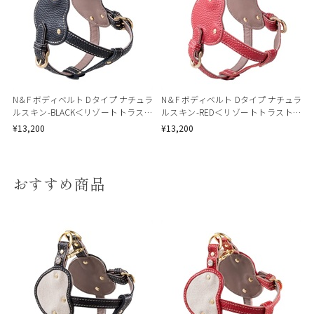
N＆F ボディベルト Dタイプ ナチュラ
N＆F ボディベルト Dタイプ ナチュラ
ルスキン-BLACK＜リゾートトラスト
ルスキン-RED＜リゾートトラストセ
セレクション＞
レクション＞
¥13,200
¥13,200
おすすめ商品