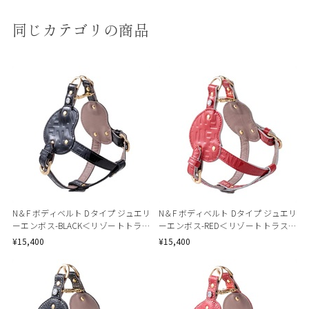
同じカテゴリの商品
N＆F ボディベルト Dタイプ ジュエリ
N＆F ボディベルト Dタイプ ジュエリ
ーエンボス-BLACK＜リゾートトラス
ーエンボス-RED＜リゾートトラスト
トセレクション＞
セレクション＞
¥15,400
¥15,400