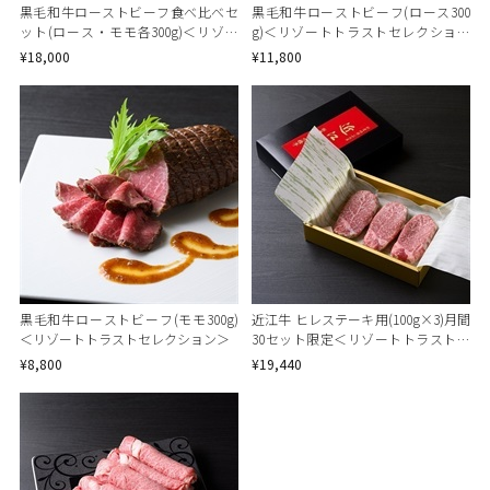
黒毛和牛ローストビーフ食べ比べセ
黒毛和牛ローストビーフ(ロース300
ット(ロース・モモ各300g)＜リゾー
g)＜リゾートトラストセレクション
トトラストセレクション＞
＞
¥18,000
¥11,800
黒毛和牛ローストビーフ(モモ300g)
近江牛 ヒレステーキ用(100g×3)月間
＜リゾートトラストセレクション＞
30セット限定＜リゾートトラストセ
レクション＞[地域の銘品：滋賀]
¥8,800
¥19,440