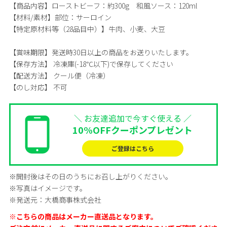
【商品内容】
ローストビーフ：約300g 和風ソース：120ml
【材料/素材】
部位：サーロイン
【特定原材料等（28品目中）】
牛肉、小麦、大豆
【賞味期限】
発送時30日以上の商品をお送りいたします。
【保存方法】
冷凍庫(-18℃以下)で保存してください
【配送方法】
クール便（冷凍）
【のし対応】
不可
＼ お友達追加で今すぐ使える ／
10%OFFクーポンプレゼント
ご登録はこちら
※開封後はその日のうちにお召し上がりください。
※写真はイメージです。
※発送元：大橋商事株式会社
※こちらの商品はメーカー直送品となります。