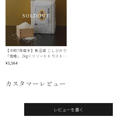
SOLDOUT
【令和7年産米】魚沼産 こしひかり
「雪椿」 2kg＜リゾートトラストセ
レクション＞
¥3,564
カスタマーレビュー
レビューを書く