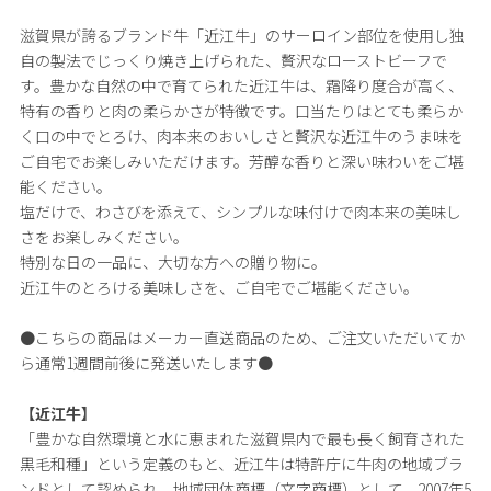
滋賀県が誇るブランド牛「近江牛」のサーロイン部位を使用し独
自の製法でじっくり焼き上げられた、贅沢なローストビーフで
す。豊かな自然の中で育てられた近江牛は、霜降り度合が高く、
特有の香りと肉の柔らかさが特徴です。口当たりはとても柔らか
く口の中でとろけ、肉本来のおいしさと贅沢な近江牛のうま味を
ご自宅でお楽しみいただけます。芳醇な香りと深い味わいをご堪
能ください。
塩だけで、わさびを添えて、シンプルな味付けで肉本来の美味し
さをお楽しみください。
特別な日の一品に、大切な方への贈り物に。
近江牛のとろける美味しさを、ご自宅でご堪能ください。
●こちらの商品はメーカー直送商品のため、ご注文いただいてか
ら通常1週間前後に発送いたします●
【近江牛】
「豊かな自然環境と水に恵まれた滋賀県内で最も長く飼育された
黒毛和種」という定義のもと、近江牛は特許庁に牛肉の地域ブラ
ンドとして認められ、地域団体商標（文字商標）として、2007年5