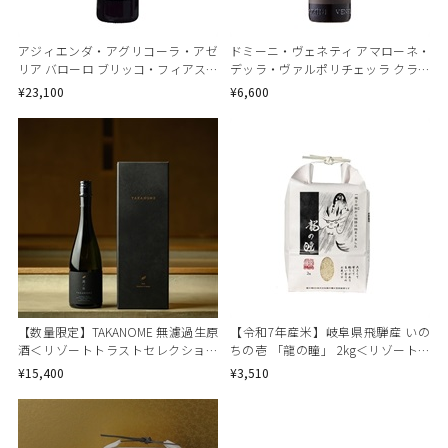
アジィエンダ・アグリコーラ・アゼ
ドミーニ・ヴェネティ アマローネ・
リア バローロ ブリッコ・フィアスコ
デッラ・ヴァルポリチェッラ クラッ
＜リゾートトラストセレクション＞
シコ＜リゾートトラストセレクショ
¥23,100
¥6,600
ン＞
【数量限定】TAKANOME 無濾過生原
【令和7年産米】岐阜県飛騨産 いの
酒＜リゾートトラストセレクション
ちの壱 「龍の瞳」 2kg＜リゾートト
＞
ラストセレクション＞
¥15,400
¥3,510