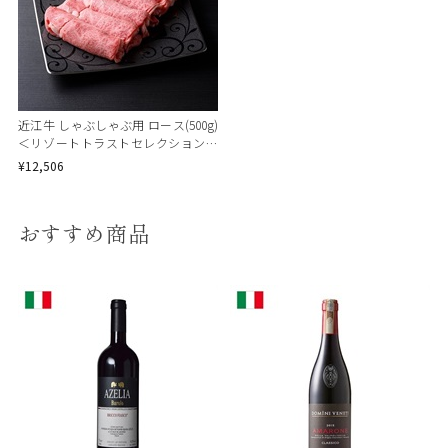
近江牛 しゃぶしゃぶ用 ロース(500g)
＜リゾートトラストセレクション＞
[地域の銘品：滋賀]
¥12,506
おすすめ商品