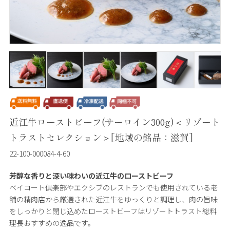
近江牛ローストビーフ(サーロイン300g)＜リゾート
トラストセレクション＞[地域の銘品：滋賀]
22-100-000084-4-60
芳醇な香りと深い味わいの近江牛のローストビーフ
ベイコート倶楽部やエクシブのレストランでも使用されている老
舗の精肉店から厳選された近江牛をゆっくりと調理し、肉の旨味
をしっかりと閉じ込めたローストビーフはリゾートトラスト総料
理長おすすめの逸品です。