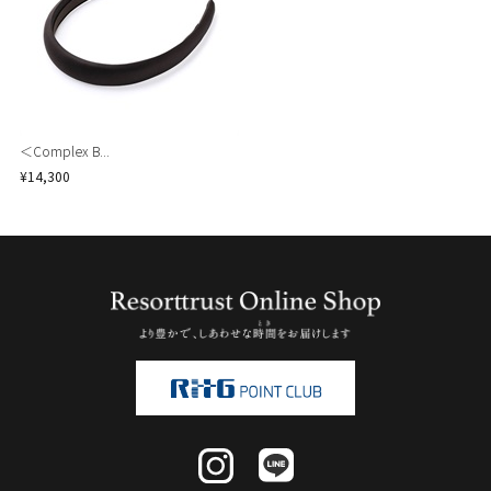
＜Complex B...
¥14,300