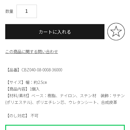
数量
カートに入れる
この商品に関する問い合わせ
【品番】CBZ040-08-0008-36000
【サイズ】
幅：約2.5㎝
【商品内容】
1個入
【材料/素材】
ベース：樹脂、ナイロン、ステン材 装飾：サテン
(ポリエステル)、ポリエチレン芯、ウレタンシート、合成皮革
【のし対応】
不可