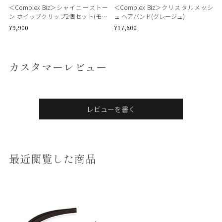
＜Complex Biz＞シャイニーストー
＜Complex Biz＞クリスタルメッシ
ン ホイップクリップ2個セット(モン
ュ ヘアバンド(グレージュ)
タナミックス)
¥9,900
¥17,600
カスタマーレビュー
レビューを書く
最近閲覧した商品