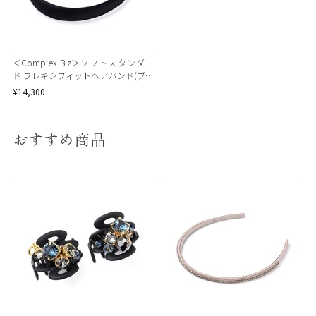
＜Complex Biz＞ソフトスタンダー
ド フレキシフィットヘアバンド(ブラ
ック)
¥14,300
おすすめ商品