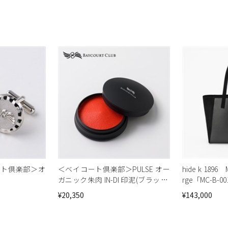
ート倶楽部＞オ
＜ベイコート倶楽部＞PULSE オー
hide k 1896 
ガニック朱肉 IN-DI 印泥(ブラック)
rge「MC-B
オリジナルロゴ入り【オンライン
トセレクショ
¥20,350
¥143,000
ショップ限定】