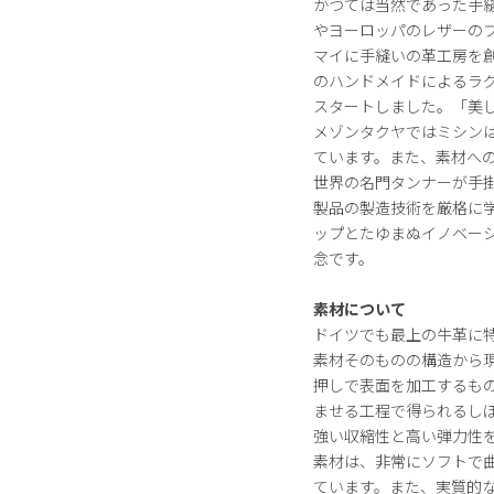
かつては当然であった手
やヨーロッパのレザーのプ
マイに手縫いの革工房を
のハンドメイドによるラ
スタートしました。「美
メゾンタクヤではミシン
ています。また、素材へ
世界の名門タンナーが手
製品の製造技術を厳格に
ップとたゆまぬイノベー
念です。
素材について
ドイツでも最上の牛革に
素材そのものの構造から
押しで表面を加工するも
ませる工程で得られるし
強い収縮性と高い弾力性
素材は、非常にソフトで
ています。また、実質的