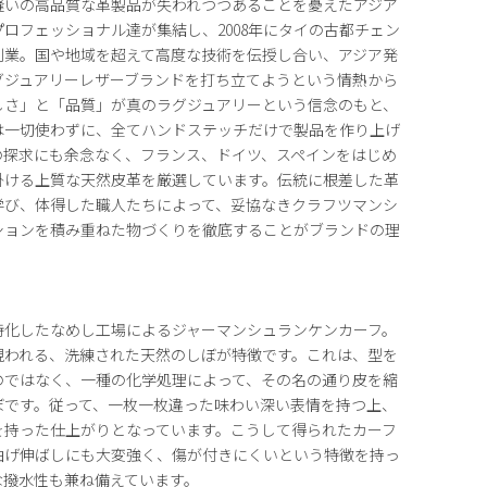
縫いの高品質な革製品が失われつつあることを憂えたアジア
ロフェッショナル達が集結し、2008年にタイの古都チェン
創業。国や地域を超えて高度な技術を伝授し合い、アジア発
グジュアリーレザーブランドを打ち立てようという情熱から
しさ」と「品質」が真のラグジュアリーという信念のもと、
は一切使わずに、全てハンドステッチだけで製品を作り上げ
の探求にも余念なく、フランス、ドイツ、スペインをはじめ
掛ける上質な天然皮革を厳選しています。伝統に根差した革
学び、体得した職人たちによって、妥協なきクラフツマンシ
ションを積み重ねた物づくりを徹底することがブランドの理
特化したなめし工場によるジャーマンシュランケンカーフ。
現われる、洗練された天然のしぼが特徴です。これは、型を
のではなく、一種の化学処理によって、その名の通り皮を縮
ぼです。従って、一枚一枚違った味わい深い表情を持つ上、
を持った仕上がりとなっています。こうして得られたカーフ
曲げ伸ばしにも大変強く、傷が付きにくいという特徴を持っ
な撥水性も兼ね備えています。