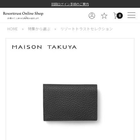
初回ログイン手順のご案内
0
HOME
»
特集から選ぶ
»
リゾートトラストセレクション