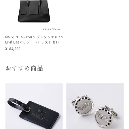
MAISON TAKUYA(メゾンタクヤ)Flap
Brief Bag＜リゾートトラストセレク
ション＞
¥184,800
おすすめ商品