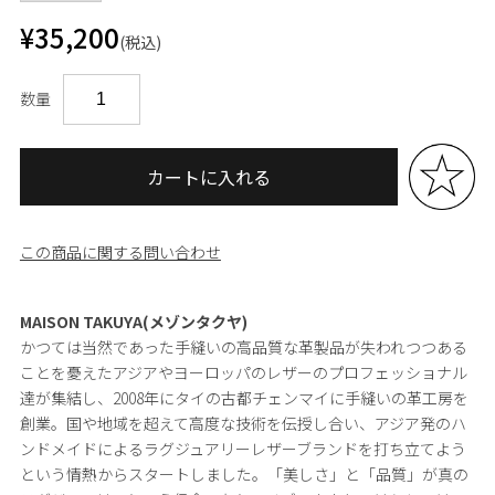
¥35,200
(税込)
数量
カートに入れる
この商品に関する問い合わせ
MAISON TAKUYA(メゾンタクヤ)
かつては当然であった手縫いの高品質な革製品が失われつつある
ことを憂えたアジアやヨーロッパのレザーのプロフェッショナル
達が集結し、2008年にタイの古都チェンマイに手縫いの革工房を
創業。国や地域を超えて高度な技術を伝授し合い、アジア発のハ
ンドメイドによるラグジュアリーレザーブランドを打ち立てよう
という情熱からスタートしました。「美しさ」と「品質」が真の