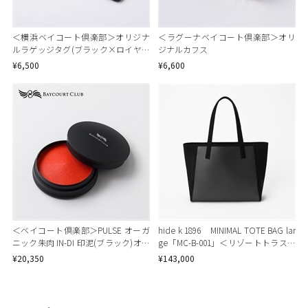
＜横浜ベイコート倶楽部＞オリジナ
＜ラグーナベイコート倶楽部＞オリ
ルラゲッジタグ(ブラック×ロイヤル
ジナルカフス
ブルー)
¥6,500
¥6,600
＜ベイコート倶楽部＞PULSE オーガ
hide k 1896 MINIMAL TOTE BAG lar
ニック朱肉 IN-DI 印泥(ブラック)オリ
ge「MC-B-001」＜リゾートトラスト
ジナルロゴ入り【オンラインショッ
セレクション＞
¥20,350
¥143,000
プ限定】