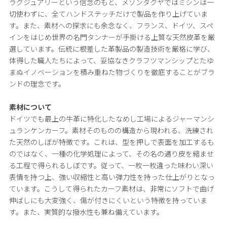
ラグジュアリーという信念のもと、メゾンタクヤではミシンは一
切使わずに、全てハンドステッチだけで製品を作り上げていま
す。また、素材への探求にも余念なく、フランス、ドイツ、スペ
インをはじめ世界の名門タンナーが手掛ける上質な天然皮革を厳
選しています。伝統に根差した革製品の製造技術を厳格に学び、
体得した職人たちによって、妥協なきクラフツマンシップとたゆ
まぬイノベーションを積み重ねた物づくりを徹底することがブラ
ンドの理念です。
素材について
ドイツでも最上の牛革に特化したなめし工場によるジャーマンシ
ュランケンカーフ。素材そのものの構造から現われる、洗練され
た天然のしぼが特徴です。これは、型を押しで表面を加工するも
のではなく、一種の化学処理によって、その名の通り皮を縮ませ
る工程で得られるしぼです。従って、一枚一枚違った味わい深い
表情を持つ上、強い収縮性と高い弾力性を持った仕上がりとなっ
ています。こうして得られたカーフ素材は、非常にソフトで曲げ
伸ばしにも大変強く、傷が付きにくいという特徴を持っていま
す。また、実質的な撥水性も兼ね備えています。