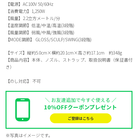
【電源】AC100V 50/60Hz
【消費電力】1,250W
【風量】2.2立方メートル/分
【温度調節】低温/中温/高温(3段階)
【風量調節】弱風/中風/強風(3段階)
【MODE調節】 GLOSS/SCULP/SWING(3段階)
【サイズ】
縦約5.0cm×横約20.1cm×高さ約17.1cm 約348g
【商品内容】
本体、ノズル、ストラップ、取扱説明書（保証書付
き）
【のし対応】
不可
＼ お友達追加で今すぐ使える ／
10%OFFクーポンプレゼント
ご登録はこちら
※写真はイメージです。