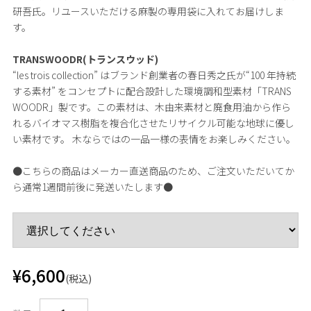
研吾氏。リユースいただける麻製の専用袋に入れてお届けしま
す。
TRANSWOODR(トランスウッド)
“les trois collection” はブランド創業者の春日秀之氏が“100 年持続
する素材” をコンセプトに配合設計した環境調和型素材「TRANS
WOODR」製です。この素材は、木由来素材と廃食用油から作ら
れるバイオマス樹脂を複合化させたリサイクル可能な地球に優し
い素材です。 木ならではの一品一様の表情をお楽しみください。
●こちらの商品はメーカー直送商品のため、ご注文いただいてか
ら通常1週間前後に発送いたします●
¥6,600
(税込)