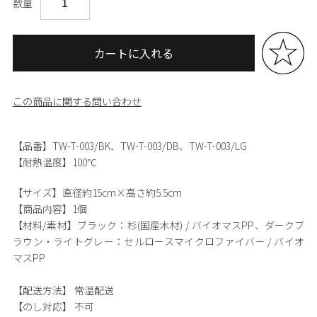
数量
カートに入れる
この商品に関する問い合わせ
【品番】TW-T-003/BK、TW-T-003/DB、TW-T-003/LG
【耐熱温度】100℃
【サイズ】
直径約15cm×高さ約5.5cm
【商品内容】
1個
【材料/素材】
ブラック：杉(国産木材) / バイオマスPP、ダークブ
ラウン・ライトグレー：セルロースマイクロファイバー / バイオ
マスPP
【配送方法】
常温配送
【のし対応】
不可