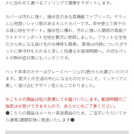
トに合わせて選べるフィリングで健康をサポートします。
カバーは汚れに強く、撥水性のある高機能ファブリック。サラッ
と心地良いシャリ感のあるキルトカバーです。年中使えて爽やか
な寝心地をサポート。撥水性に優れ、汚れに強い人間用の高級ア
ウトドアインポート生地を贅沢に使用しました。フラットな生地
だから気になる抜け毛のお掃除も簡単。 夏場は内側についたポケ
ットに保冷材を入れると涼しく快適なお昼寝時間へ。大切なペッ
トの熱中症対策にもバッチリです。
ベッド本体のカラーはグレーとベージュの2色からお選びいただけ
ます。 愛犬との生活の中心になるものだからこそ、インテリアに
美しく溶け込むデザイン性にもこだわりました。
※こちらの商品は佐川急便にてお届けいたします。配送時間のご
指定はお受けできませんので、あらかじめご了承ください。
●こちらの商品はメーカー直送商品のため、ご注文いただいてか
ら通常2週間前後に発送いたします●