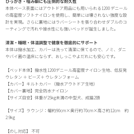
ひっかき・噛み癖にも圧倒的な耐久性
本体ベース表面にはアウトドア用品にも用いられる1200 デニール
の高密度ソフトナイロンを使用し、簡単には壊されない強度な設
計を実現。さらに裏地にはラバーシートを張り合わせダブルのコ
ーティングで汚れや接水性にも強いベッドが誕生しました。
清潔・睡眠・体温調整で健康を徹底的にサポート
本体は撥水加工、カバーは洗って清潔に保てるので、ノミ、ダニ
やバイ菌の温床にならず、おしっこやよだれにも安心です。
【ベッド本体】撥水性1200デニール高密度ナイロン生地、低反発
ウレタン ＋ ビーズ＋ ウレタンフォーム
【カバー】キルトカバー（撥水アウトドア生地）
【カバー裏地】完全防水ナイロン
【サイズ目安】体重が25kg未満の中型犬、成猫2頭
【サイズ】
ラウンジ：幅約90cm×奥行約70cm×高さ約12cm 約
2.9kg
【のし対応】
不可