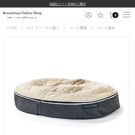
初回ログイン手順のご案内
0
HOME
»
カテゴリーから選ぶ
»
ペット関連
»
ペット雑貨