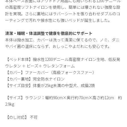
本体ベース表面にはアウトドア用品にも用いられる1200 デニール
の高密度ソフトナイロンを使用し、簡単には壊されない強度な設
計を実現。さらに裏地にはラバーシートを張り合わせダブルのコ
ーティングで汚れや接水性にも強いベッドが誕生しました。
清潔・睡眠・体温調整で健康を徹底的にサポート
本体は撥水加工、カバーは洗って清潔に保てるので、ノミ、ダニ
やバイ菌の温床にならず、おしっこやよだれにも安心です。
【ベッド本体】撥水性1200デニール高密度ナイロン生地、低反発
ウレタン ＋ ビーズ＋ ウレタンフォーム
【カバー】ファーカバー（高級フォークスファー）
【カバー裏地】完全防水ナイロン
【サイズ目安】体重が25kg未満の中型犬、成猫2頭
【サイズ】
ラウンジ：幅約90cm×奥行約70cm×高さ約12cm 約
2.9kg
【のし対応】
不可