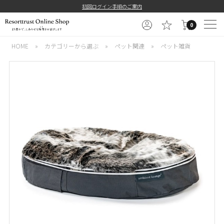
初回ログイン手順のご案内
0
HOME
»
カテゴリーから選ぶ
»
ペット関連
»
ペット雑貨