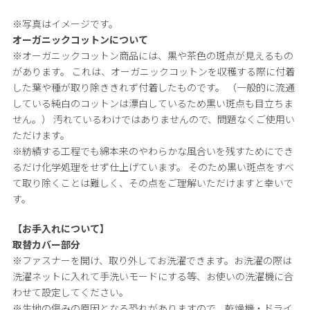
※写真はイメージです。
オーガニックコットンについて
※オーガニックコットン商品には、黒や茶色の斑点が見えるもの
があります。 これは、オーガニックコットンを収穫する際に付着
した葉や種が取り除ききれず付着したものです。 （一般的に流通
している純白のコットンは漂白しているため黒い斑点も目立ちま
せん。） 汚れているわけではありませんので、問題なくご使用い
ただけます。
※紡績する工程でも綿本来のやわらかな風合いを残すためにでき
るだけ化学処理をせず仕上げています。 そのため黒い斑点をすべ
て取り除くことは難しく、その点をご理解いただけますと幸いで
す。
【お手入れについて】
取替カバー部分
※ファスナーを開け、取り外してお洗濯できます。お洗濯の際は
洗濯ネットに入れて手洗いモードにする等、お使いの洗濯機に合
わせて設定してください。
※生地の傷みの原因となる恐れがありますので、乾燥機・ドライ