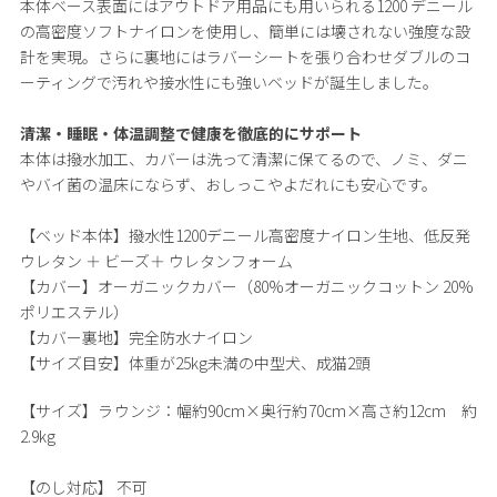
本体ベース表面にはアウトドア用品にも用いられる1200 デニール
の高密度ソフトナイロンを使用し、簡単には壊されない強度な設
計を実現。さらに裏地にはラバーシートを張り合わせダブルのコ
ーティングで汚れや接水性にも強いベッドが誕生しました。
清潔・睡眠・体温調整で健康を徹底的にサポート
本体は撥水加工、カバーは洗って清潔に保てるので、ノミ、ダニ
やバイ菌の温床にならず、おしっこやよだれにも安心です。
【ベッド本体】撥水性1200デニール高密度ナイロン生地、低反発
ウレタン ＋ ビーズ＋ ウレタンフォーム
【カバー】オーガニックカバー（80%オーガニックコットン 20%
ポリエステル）
【カバー裏地】完全防水ナイロン
【サイズ目安】体重が25kg未満の中型犬、成猫2頭
【サイズ】
ラウンジ：幅約90cm×奥行約70cm×高さ約12cm 約
2.9kg
【のし対応】
不可