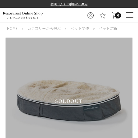
初回ログイン手順のご案内
0
HOME
»
カテゴリーから選ぶ
»
ペット関連
»
ペット雑貨
SOLDOUT