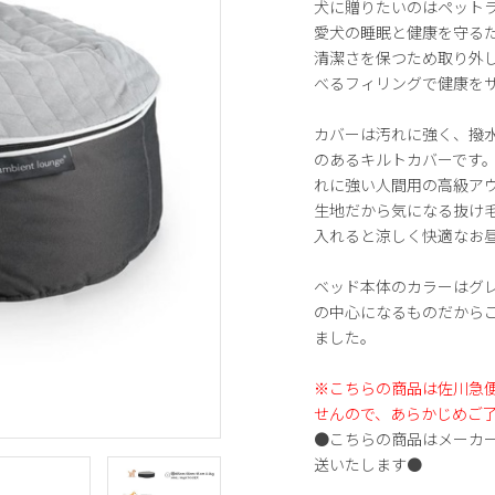
犬に贈りたいのはペット
愛犬の睡眠と健康を守る
清潔さを保つため取り外
べるフィリングで健康を
カバーは汚れに強く、撥
のあるキルトカバーです
れに強い人間用の高級ア
生地だから気になる抜け
入れると涼しく快適なお
ベッド本体のカラーはグレ
の中心になるものだから
ました。
※こちらの商品は佐川急
せんので、あらかじめご
●こちらの商品はメーカ
送いたします●