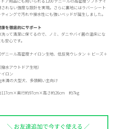
ドア用品にも用いられる1200 デニールの高密度ソフトナイ
壊されない強度な設計を実現。さらに裏地にはラバーシート
ーティングで汚れや接水性にも強いベッドが誕生しました。
健康を徹底的にサポート
は洗って清潔に保てるので、ノミ、ダニやバイ菌の温床にな
にも安心です。
00デニール高密度ナイロン生地、低反発ウレタン ＋ ビーズ＋
（撥水アウトドア生地）
ナイロン
kg未満の大型犬、多頭飼い主向け
17cm×奥行約97cm×高さ約26cm 約7kg
＼ お友達追加で今すぐ使える ／