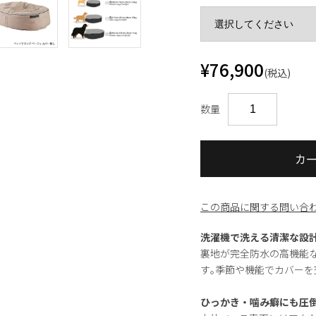
¥76,900
(税込)
数量
カ
この商品に関する問い合
洗濯機で洗える清潔な設
裏地が完全防水の高機能
す｡季節や機能でカバー
ひっかき・噛み癖にも圧