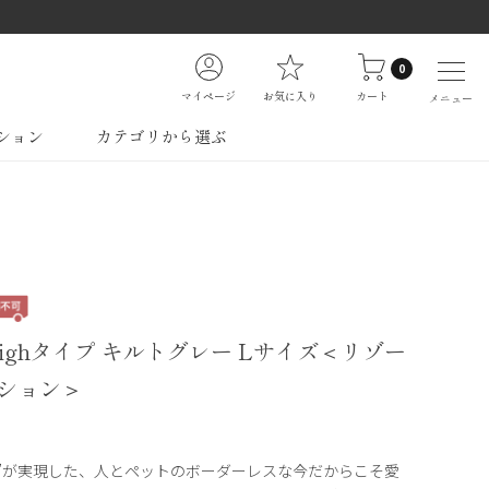
0
マイページ
お気に入り
カート
メニュー
ション
カテゴリから選ぶ
ighタイプ キルトグレー Lサイズ＜リゾー
ション＞
”が実現した、人とペットのボーダーレスな今だからこそ愛