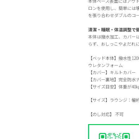
本体ベース表面にはアウト
ロンを使用し、簡単には
を張り合わせダブルのコ
清潔・睡眠・体温調整で
本体は撥水加工、カバー
らず、おしっこやよだれ
【ベッド本体】撥水性12
ウレタンフォーム
【カバー】キルトカバー
【カバー裏地】完全防水
【サイズ目安】体重が40
【サイズ】
ラウンジ：幅約1
【のし対応】
不可