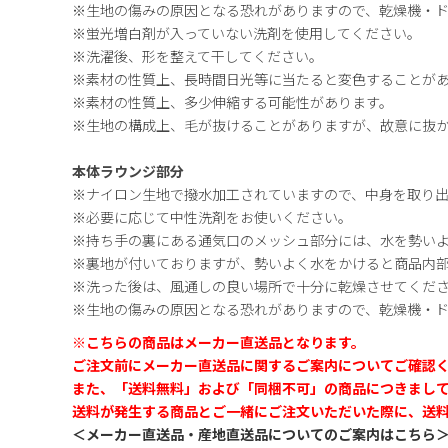
※生地の傷みの原因となる恐れがありますので、乾燥機・
※蛍光増白剤が入っていない洗剤を使用してください。
※洗濯後、形を整えて干してください。
※素材の性質上、長時間日光等に当たると変色することが
※素材の性質上、多少伸縮する可能性があります。
※生地の構成上、毛が抜けることがありますが、故意に抜
本体ラウンジ部分
※ナイロン生地で撥水加工されていますので、中身を取り
※必要に応じて中性洗剤をお使いください。
※持ち手の裏にある通気口のメッシュ部分には、水を勢い
※裏地が付いておりますが、勢いよく水をかけると商品内
※洗った後は、風通しの良い場所で十分に乾燥させてくだ
※生地の傷みの原因となる恐れがありますので、乾燥機・
※こちらの商品はメーカー直送品となります。
ご注文前にメーカー直送品に関するご案内についてご確認
また、「送料無料」および「同梱不可」の商品につきまし
送料が発生する商品とご一緒にご注文いただいた際に、送
＜メーカー直送品・産地直送品についてのご案内はこちら