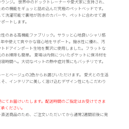
ラウンジ。 世界中のドックトレーナーや愛犬家に支持され、
ための機能をギュッと詰め込んだ究極のペットベッドです。
して洗濯可能で裏地が防水のカバーや、ペットに合わせて選
サポートします。
水性のある高機能ファブリック。サラッと心地良いシャリ感
。年中使えて爽やかな寝心地をサポート。撥水性に優れ、汚
ウトドアインポート生地を贅沢に使用しました。フラットな
毛のお掃除も簡単。 夏場は内側についたポケットに保冷材を
昼寝時間へ。大切なペットの熱中症対策にもバッチリです。
ーとベージュの2色からお選びいただけます。 愛犬との生活
こそ、インテリアに美しく溶け込むデザイン性にもこだわり
便にてお届けいたします。配送時間のご指定はお受けできま
了承ください。
ー直送商品のため、ご注文いただいてから通常2週間前後に発