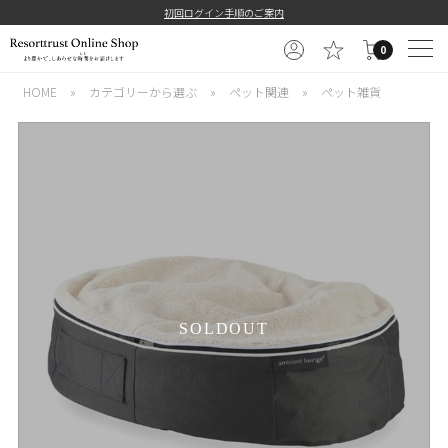
初回ログイン手順のご案内
0
HOME
»
カテゴリーから選ぶ
»
ペット関連
»
ペット雑貨
SOLDOUT