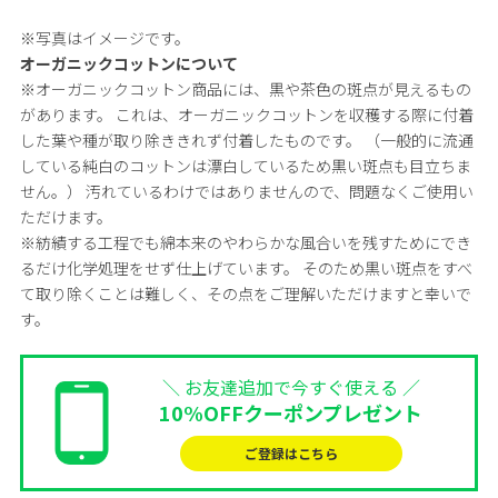
※写真はイメージです。
オーガニックコットンについて
※オーガニックコットン商品には、黒や茶色の斑点が見えるもの
があります。 これは、オーガニックコットンを収穫する際に付着
した葉や種が取り除ききれず付着したものです。 （一般的に流通
している純白のコットンは漂白しているため黒い斑点も目立ちま
せん。） 汚れているわけではありませんので、問題なくご使用い
ただけます。
※紡績する工程でも綿本来のやわらかな風合いを残すためにでき
るだけ化学処理をせず仕上げています。 そのため黒い斑点をすべ
て取り除くことは難しく、その点をご理解いただけますと幸いで
す。
＼ お友達追加で今すぐ使える ／
10%OFFクーポンプレゼント
ご登録はこちら