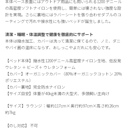
本体ベース表面にはアウトドア用品にも用いられる1200 デニール
の高密度ソフトナイロンを使用し、簡単には壊されない強度な設
計を実現。さらに裏地にはラバーシートを張り合わせダブルのコ
ーティングで汚れや接水性にも強いベッドが誕生しました。
清潔・睡眠・体温調整で健康を徹底的にサポート
本体は撥水加工、カバーは洗って清潔に保てるので、ノミ、ダニ
やバイ菌の温床にならず、おしっこやよだれにも安心です。
【ベッド本体】撥水性1200デニール高密度ナイロン生地、低反発
ウレタン ＋ ビーズ＋ ウレタンフォーム
【カバー】オーガニックカバー（80%オーガニックコットン 20%
ポリエステル）
【カバー裏地】完全防水ナイロン
【サイズ目安】体重が40kg未満の大型犬、多頭飼い主向け
【サイズ】
ラウンジ：幅約117cm×奥行約97cm×高さ約26cm
約7kg
【のし対応】
不可