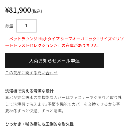
¥81,900
(税込)
数量
「ペットラウンジ Highタイプ シープオーガニック Lサイズ＜リゾ
ートトラストセレクション＞」の在庫がありません。
入荷お知らせメール申込
この商品に関する問い合わせ
洗濯機で洗える清潔な設計
裏地が完全防水の高機能なカバーはファスナーでぐるりと取り外
して洗濯機で洗えます｡季節や機能でカバーを交換できるから春
夏秋冬ずっと快適、ずっと清潔。
ひっかき・噛み癖にも圧倒的な耐久性