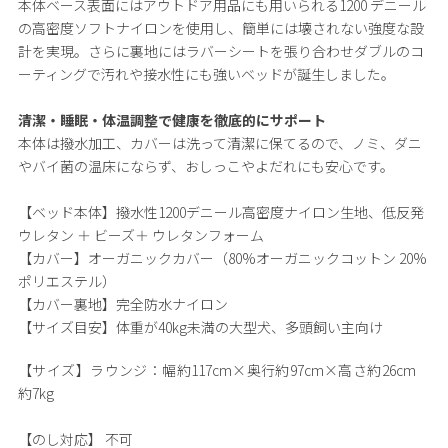
本体ベース表面にはアウトドア用品にも用いられる1200 デニール
の高密度ソフトナイロンを使用し、簡単には壊されない強度な設
計を実現。さらに裏地にはラバーシートを張り合わせダブルのコ
ーティングで汚れや接水性にも強いベッドが誕生しました。
清潔・睡眠・体温調整で健康を徹底的にサポート
本体は撥水加工、カバーは洗って清潔に保てるので、ノミ、ダニ
やバイ菌の温床にならず、おしっこやよだれにも安心です。
【ベッド本体】撥水性1200デニール高密度ナイロン生地、低反発
ウレタン ＋ ビーズ＋ ウレタンフォーム
【カバー】オーガニックカバー（80%オーガニックコットン 20%
ポリエステル）
【カバー裏地】完全防水ナイロン
【サイズ目安】体重が40kg未満の大型犬、多頭飼い主向け
【サイズ】
ラウンジ：幅約117cm×奥行約97cm×高さ約26cm
約7kg
【のし対応】
不可