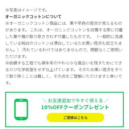
※写真はイメージです。
オーガニックコットンについて
※オーガニックコットン商品には、黒や茶色の斑点が見えるもの
があります。 これは、オーガニックコットンを収穫する際に付着
した葉や種が取り除ききれず付着したものです。 （一般的に流通
している純白のコットンは漂白しているため黒い斑点も目立ちま
せん。） 汚れているわけではありませんので、問題なくご使用い
ただけます。
※紡績する工程でも綿本来のやわらかな風合いを残すためにでき
るだけ化学処理をせず仕上げています。 そのため黒い斑点をすべ
て取り除くことは難しく、その点をご理解いただけますと幸いで
す。
＼ お友達追加で今すぐ使える ／
10%OFFクーポンプレゼント
ご登録はこちら