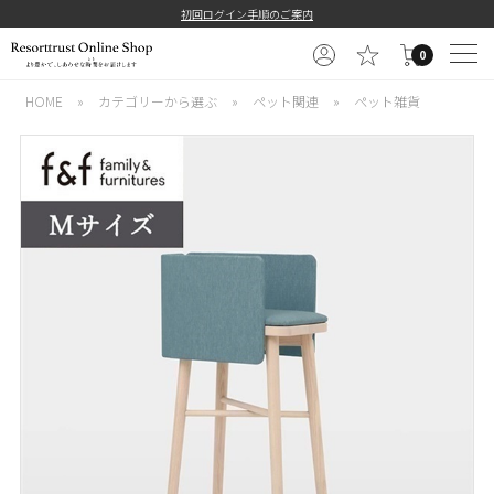
初回ログイン手順のご案内
0
HOME
»
カテゴリーから選ぶ
»
ペット関連
»
ペット雑貨