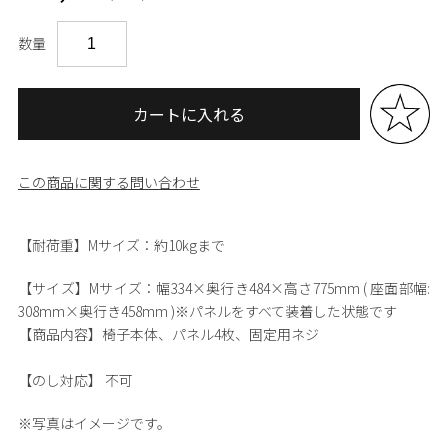
数量
カートに入れる
この商品に関する問い合わせ
【耐荷重】Mサイズ：約10kgまで
【サイズ】
Mサイズ：幅334×奥行き484×高さ775mm ( 座面部幅:
308mm×奥行き458mm )※パネルをすべて装着した状態です
【商品内容】
椅子本体、パネル4枚、固定用ネジ
【のし対応】
不可
※写真はイメージです。