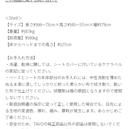
＜Shell＞
【サイズ】長さ約66～73cm×高さ約43～57cm×幅約79cm
【重量】約8.5kg
【耐荷重】約60kg
【床からベッドまでの高さ】約27cm
【お手入れ方法】
・洗濯、乾燥に関しては、シートカバーに付いているケアラベル
の表記に従ってください。
・ベースとシートの本体部分のお手入れには、中性洗剤を薄めた
ぬるま湯に浸してしっかりと絞った柔らかい布で拭き取り、乾い
た布で仕上げてください。研磨剤は傷の原因となりますので使用
しないでください。
・取扱説明書の指示に従って正しく使用した場合でも、日光によ
る生地の変退色、擦れ、縮み、摩耗が発生します。あらかじめご
了承ください。
・安全のため、TAVOの純正部品以外の部品は使用しないでくだ