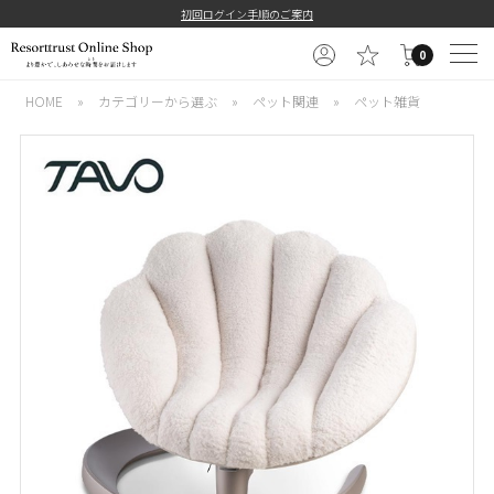
初回ログイン手順のご案内
0
HOME
»
カテゴリーから選ぶ
»
ペット関連
»
ペット雑貨