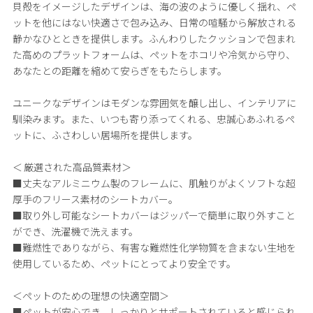
貝殻をイメージしたデザインは、海の波のように優しく揺れ、ペ
ットを他にはない快適さで包み込み、日常の喧騒から解放される
静かなひとときを提供します。ふんわりしたクッションで包まれ
た高めのプラットフォームは、ペットをホコリや冷気から守り、
あなたとの距離を縮めて安らぎをもたらします。
ユニークなデザインはモダンな雰囲気を醸し出し、インテリアに
馴染みます。また、いつも寄り添ってくれる、忠誠心あふれるペ
ットに、ふさわしい居場所を提供します。
＜ 厳選された高品質素材＞
■丈夫なアルミニウム製のフレームに、肌触りがよくソフトな超
厚手のフリース素材のシートカバー。
■取り外し可能なシートカバーはジッパーで簡単に取り外すこと
ができ、洗濯機で洗えます。
■難燃性でありながら、有害な難燃性化学物質を含まない生地を
使用しているため、ペットにとってより安全です。
＜ペットのための理想の快適空間＞
■ペットが安心でき、しっかりとサポートされていると感じられ