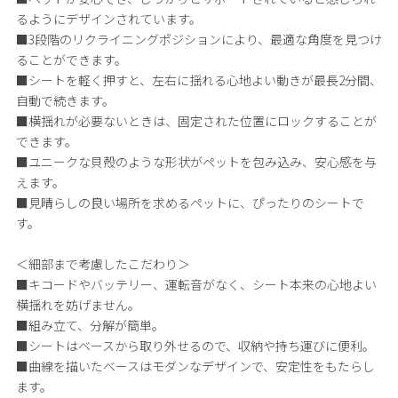
るようにデザインされています。
■3段階のリクライニングポジションにより、最適な角度を見つけ
ることができます。
■シートを軽く押すと、左右に揺れる心地よい動きが最長2分間、
自動で続きます。
■横揺れが必要ないときは、固定された位置にロックすることが
できます。
■ユニークな貝殻のような形状がペットを包み込み、安心感を与
えます。
■見晴らしの良い場所を求めるペットに、ぴったりのシートで
す。
＜細部まで考慮したこだわり＞
■キコードやバッテリー、運転音がなく、シート本来の心地よい
横揺れを妨げません。
■組み立て、分解が簡単。
■シートはベースから取り外せるので、収納や持ち運びに便利。
■曲線を描いたベースはモダンなデザインで、安定性をもたらし
ます。