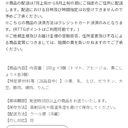
※商品の配送は7月上旬から8月上旬の間にご指定のご住所に配送
します。配送における日時及び時間指定はお受けできませんので
予めご了承ください。
※こちらの商品の決済方法はクレジットカード決済のみとなりま
す。(RTTGポイントはご利用可能です。)
※ご依頼主様及びお届け主様の受取拒否、住所変更及び不在によ
る商品変質につきましては、賠償の責を負いかねますのでご了承
ください。
【商品内容】
内容量：100ｇ×9個（トマト、アヒージョ、黒こし
ょう×各3個）
【特定原材料等（28品目中）】
小麦、乳、えび、ゼラチン、大
豆、豚肉、鶏肉、りんご
【賞味期限】
発送時38日以上の商品をお送りいたします。
【保存方法】
直射日光や高温多湿を避けて保存してください。
【配送方法】
クール便（冷蔵）
【のし対応】
可