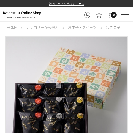
初回ログイン手順のご案内
0
HOME
»
カテゴリーから選ぶ
»
お菓子・スイーツ
»
焼き菓子