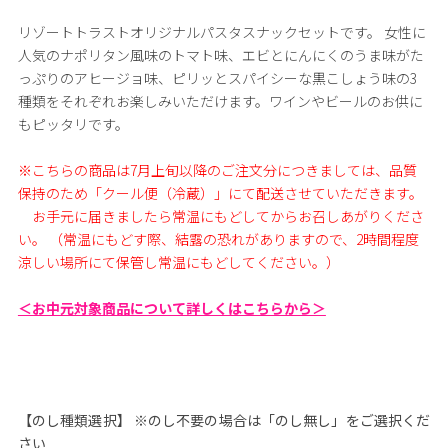
リゾートトラストオリジナルパスタスナックセットです。 女性に
人気のナポリタン風味のトマト味、エビとにんにくのうま味がた
っぷりのアヒージョ味、ピリッとスパイシーな黒こしょう味の3
種類をそれぞれお楽しみいただけます。ワインやビールのお供に
もピッタリです。
※こちらの商品は7月上旬以降のご注文分につきましては、品質
保持のため「クール便（冷蔵）」にて配送させていただきます。
お手元に届きましたら常温にもどしてからお召しあがりくださ
い。 （常温にもどす際、結露の恐れがありますので、2時間程度
涼しい場所にて保管し常温にもどしてください。）
＜お中元対象商品について詳しくはこちらから＞
【のし種類選択】 ※のし不要の場合は「のし無し」をご選択くだ
さい