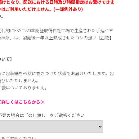
届けとなり、配送における日時及び時間指定はお受けできま
はご利用いただけません。(一部例外あり)
い。
的にFSSC22000認証取得自社工場で生産された手延べ三
の神糸」は、製麺後一年以上熟成させたコシの強い【古物】
ついて】
箱に包装紙を帯状に巻きつけた状態でお届けいたします。包
選びいただけません。
げ袋はついておりません。
て詳しくはこちらから＞
不要の場合は「のし無し」をご選択ください
ら
をご参照ください