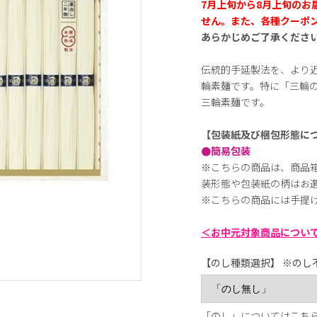
7月上旬から8月上旬のお
せん。また、各種クーポン
あらかじめご了承くださ
伝統的手延製法を、より近代
輪素麺です。特に「三輪
三輪素麺です。
【包装紙及び梱包形態に
●簡易包装
※こちらの商品は、商品
装形態や包装紙の柄はお
※こちらの商品には手提
＜お中元対象商品につい
【のし種類選択】 ※のし
「のし」については
こち