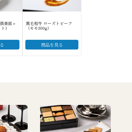
倶楽部＞
黒毛和牛 ローズトビーフ
ット)
（モモ300g）
る
商品を見る