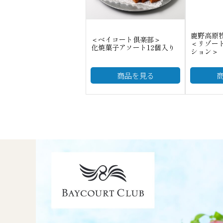
鹿野高原
＜ベイコート倶楽部＞
＜リゾー
化焼菓子アソート12個入り
ション＞
商品を見る