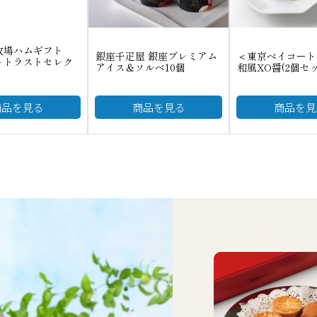
牧場ハムギフト
銀座千疋屋 銀座プレミアム
＜東京ベイコート
トトラストセレク
アイス＆ソルベ10個
和風XO醤(2個セ
商品を見る
商品を見る
商品を見