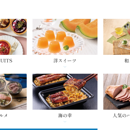
RUITS
洋スイーツ
和
ルメ
海の幸
人気の