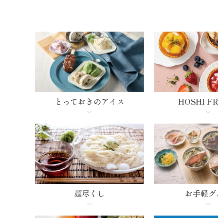
とっておきの
アイス
HOSHI F
麺尽くし
お手軽グ