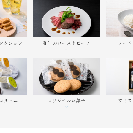
レクション
和牛の
ローストビーフ
フード
コリーニ
オリジナル
お菓子
ウィス