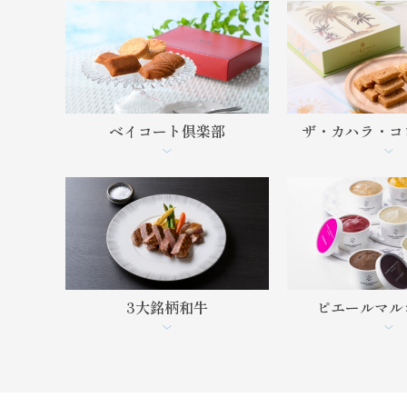
ベイコート倶楽部
ザ・カハラ・
コ
3大銘柄和牛
ピエール
マル