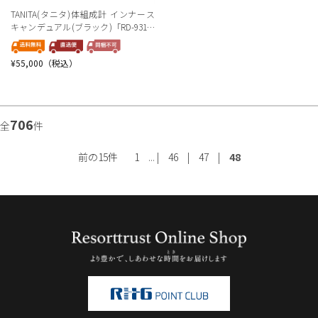
TANITA(タニタ)体組成計 インナース
キャンデュアル(ブラック)「RD-931-B
K」＜リゾートトラストセレクション
＞
¥55,000（税込）
706
全
件
前の15件
1
... |
46
|
47
|
48