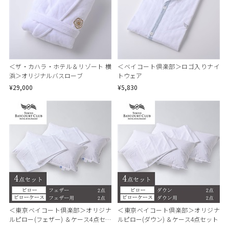
＜ザ・カハラ・ホテル＆リゾート 横
＜ベイコート倶楽部＞ロゴ入りナイ
浜＞オリジナルバスローブ
トウェア
¥29,000
¥5,830
＜東京ベイコート倶楽部＞オリジナ
＜東京ベイコート倶楽部＞オリジナ
ルピロー(フェザー) ＆ケース4点セッ
ルピロー(ダウン) ＆ケース4点セット
ト