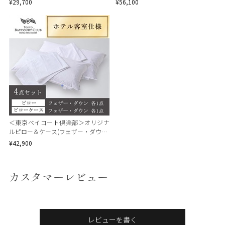
¥29,700
¥56,100
＜東京ベイコート倶楽部＞オリジナ
ルピロー＆ケース(フェザー・ダウン)
4点セット
¥42,900
カスタマーレビュー
レビューを書く