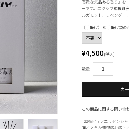
高貴な気品ある香り」を
ーです。エクシブ箱根離宮
ルガモット、ラベンダー
【手提げ】 ※手提げ袋の
¥4,500
(税込)
数量
カ
この商品に関する問い合
100％ピュアエッセンシ
通るような清潔感を感じ