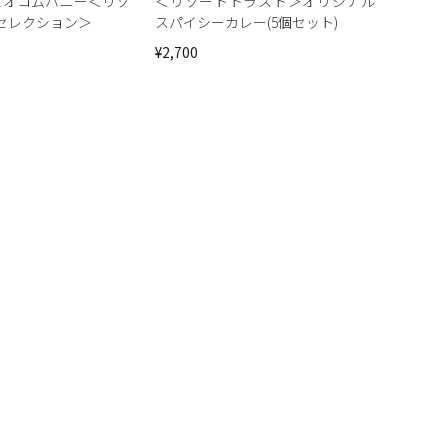
ene ビオコムハニー＜リゾ
＜リゾートトラスト＞オリジナル
セレクション＞
スパイシーカレー(5個セット)
¥2,700