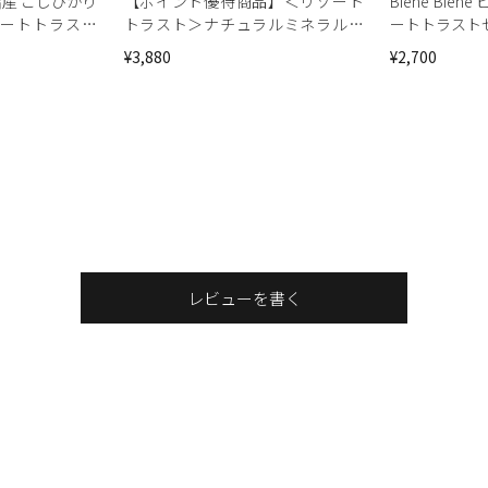
産 こしひかり
【ポイント優待商品】＜リゾート
Biene Bi
ゾートトラスト
トラスト＞ナチュラルミネラルウ
ートトラスト
ォーター 1ケース（500ml ×24本）
¥3,880
¥2,700
レビューを書く