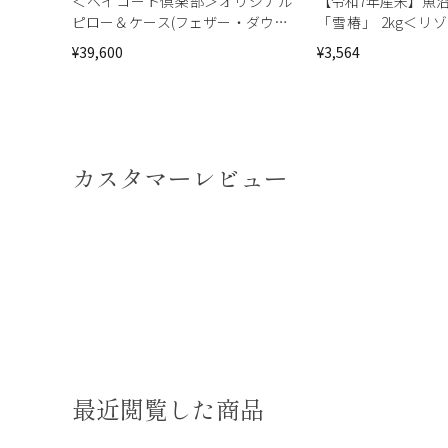
＜ベイコート倶楽部＞オリジナル
【令和7年産米】魚沼
ピロー＆ケース(フェザー・ダウン)
「雪椿」 2kg＜リ
4点セット
セレクション＞
¥39,600
¥3,564
カスタマーレビュー
最近閲覧した商品