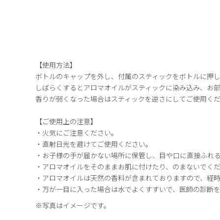
【使用方法】
ボトルのキャップを外し、付属のスティックをボトルに押
しばらくするとアロマオイルがスティックに染み込み、お
香りが弱くなった場合はスティックを逆さにしてご使用く
【ご使用上の注意】
・火気にご注意ください。
・直射日光を避けてご使用ください。
・お子様の手が届かない場所に保管し、目や口に直接ふれ
・アロマオイルをそのままお肌に付けたり、のまないでく
・アロマオイルは天然の香料が含まれておりますので、経
・万が一目に入った場合は水でよくすすいで、医師の診断
※写真はイメージです。