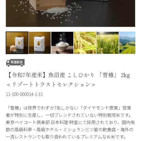
【令和7年産米】魚沼産 こしひかり 「雪椿」 2kg
＜リゾートトラストセレクション＞
11-100-000014-1-31
「雪椿」は世界でわずか7名しかない「ダイヤモンド褒賞」受賞
者が特別に生産し、一切ブレンドされていない特別栽培米です。
東京ベイコート倶楽部 日本料理 時宜にて採用されており、国内有
数の高級料亭・高級ホテル・ミシュラン三ツ星の飲食店・海外の
一流レストランでも取り扱われているプレミアムなお米です。