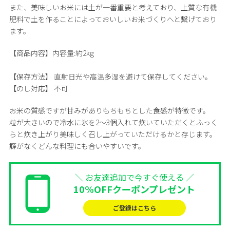
また、美味しいお米には土が一番重要と考えており、上質な有機
肥料で土を作ることによっておいしいお米づくりへと繋げており
ます。
【商品内容】
内容量:約2kg
【保存方法】
直射日光や高温多湿を避けて保存してください。
【のし対応】
不可
お米の質感ですが甘みがありもちもちとした食感が特徴です。
粒が大きいので冷水に氷を2～3個入れて炊いていただくとふっく
らと炊き上がり美味しく召し上がっていただけるかと存じます。
癖がなくどんな料理にも合いやすいです。
＼ お友達追加で今すぐ使える ／
10%OFFクーポンプレゼント
ご登録はこちら