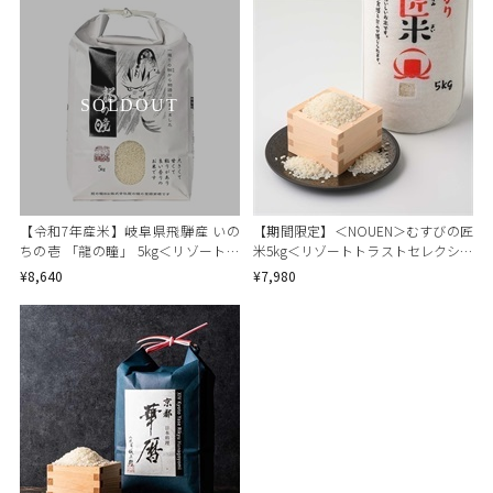
SOLDOUT
【令和7年産米】岐阜県飛騨産 いの
【期間限定】＜NOUEN＞むすびの匠
ちの壱 「龍の瞳」 5kg＜リゾートト
米5kg＜リゾートトラストセレクショ
ラストセレクション＞
ン＞[地域の銘品：兵庫]
¥8,640
¥7,980