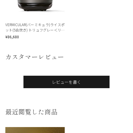
VERMICULAR(バーミキュラ)ライスポ
ット(5合炊き) トリュフグレー＜リゾ
ートトラストセレクション＞
¥86,680
カスタマーレビュー
レビューを書く
最近閲覧した商品