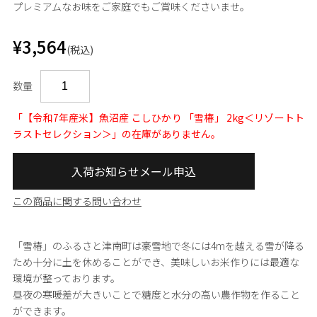
プレミアムなお味をご家庭でもご賞味くださいませ。
¥3,564
(税込)
数量
「【令和7年産米】魚沼産 こしひかり 「雪椿」 2kg＜リゾートト
ラストセレクション＞」の在庫がありません。
入荷お知らせメール申込
この商品に関する問い合わせ
「雪椿」のふるさと津南町は豪雪地で冬には4mを越える雪が降る
ため十分に土を休めることができ、美味しいお米作りには最適な
環境が整っております。
昼夜の寒暖差が大きいことで糖度と水分の高い農作物を作ること
ができます。