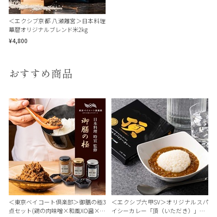
＜エクシブ京都 八瀬離宮＞日本料理
華暦オリジナルブレンド米2kg
¥4,800
おすすめ商品
＜東京ベイコート倶楽部＞御膳の極3
＜エクシブ六甲SV＞オリジナルスパ
点セット(鶏の肉味噌×和風XO醤×海
イシーカレー「頂（いただき）」（5