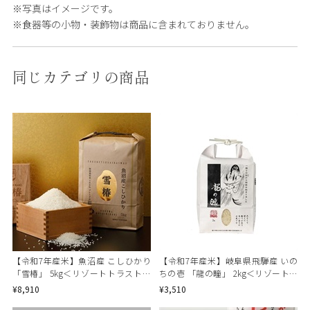
※写真はイメージです。
※食器等の小物・装飾物は商品に含まれておりません。
同じカテゴリの商品
【令和7年産米】魚沼産 こしひかり
【令和7年産米】岐阜県飛騨産 いの
「雪椿」 5kg＜リゾートトラストセ
ちの壱 「龍の瞳」 2kg＜リゾートト
レクション＞
ラストセレクション＞
¥8,910
¥3,510