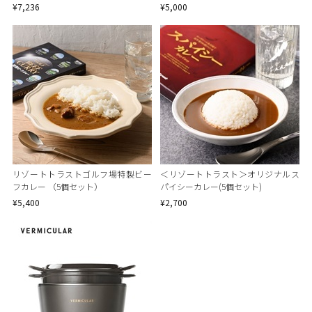
苔の佃煮)
個セット）
¥7,236
¥5,000
リゾートトラストゴルフ場特製ビー
＜リゾートトラスト＞オリジナルス
フカレー （5個セット）
パイシーカレー(5個セット)
¥5,400
¥2,700