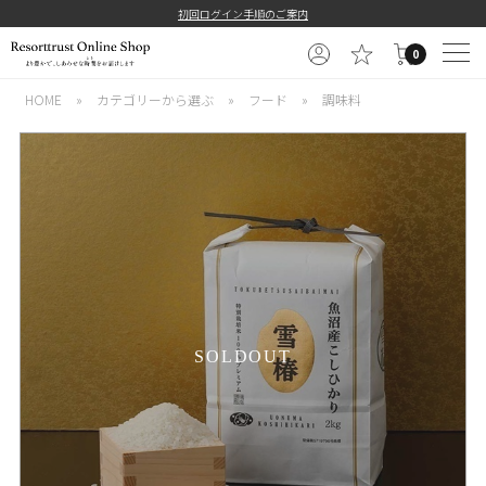
初回ログイン手順のご案内
0
HOME
»
カテゴリーから選ぶ
»
フード
»
調味料
SOLDOUT