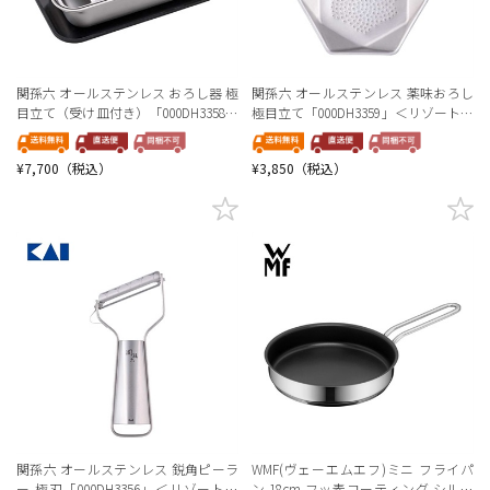
関孫六 オールステンレス おろし器 極
関孫六 オールステンレス 薬味おろし
目立て（受け皿付き）「000DH3358」
極目立て「000DH3359」＜リゾートト
＜リゾートトラストセレクション＞
ラストセレクション＞
¥7,700（税込）
¥3,850（税込）
関孫六 オールステンレス 鋭角ピーラ
WMF(ヴェーエムエフ)ミニ フライパ
ー 極刃「000DH3356」＜リゾートト
ン 18cm フッ素コーティング シルバ