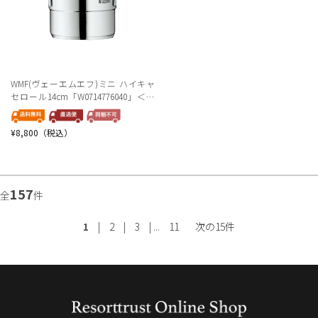
WMF(ヴェーエムエフ)ミニ ハイキャ
セロール14cm「W0714776040」＜リ
ゾートトラストセレクション＞
¥8,800（税込）
157
全
件
1
|
2
|
3
| ...
11
次の15件