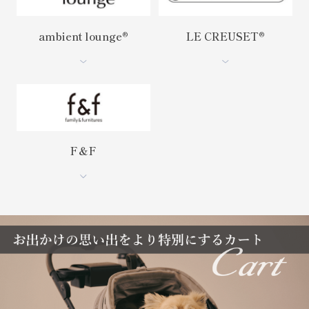
ambient lounge®︎
LE CREUSET®︎
F＆F