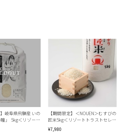
OLDOUT
米】岐阜県飛騨産 いの
【期間限定】＜NOUEN＞むすびの
瞳」 5kg＜リゾート
匠米5kg＜リゾートトラストセレク
クション＞
ション＞[地域の銘品：兵庫]
¥7,980