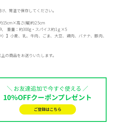
避け、常温で保存してください。
15cm×高さ(幅)約2.5cm
入 重量：約300g・スパイス約1ｇ×5
中）】
小麦、乳、牛肉、ごま、大豆、鶏肉、バナナ、豚肉、
以上の商品をお送りいたします。
＼ お友達追加で今すぐ使える ／
10%OFFクーポンプレゼント
ご登録はこちら