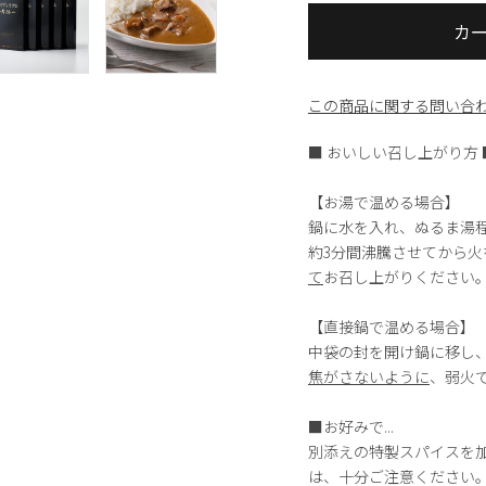
カ
この商品に関する問い合
■ おいしい召し上がり方 
【お湯で温める場合】
鍋に水を入れ、ぬるま湯
約3分間沸騰させてから火
て
お召し上がりください
【直接鍋で温める場合】
中袋の封を開け鍋に移し
焦がさないように
、弱火
■お好みで...
別添えの特製スパイスを
は、十分ご注意ください