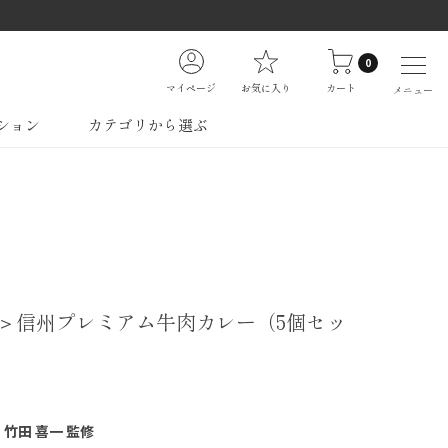
0
マイページ
お気に入り
カート
メニュー
ション
カテゴリから選ぶ
＞信州プレミアム牛肉カレー（5個セッ
竹田 喜一 監修