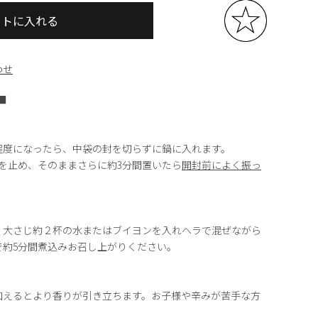
ートに入れる
わせ
■
程度になったら、中袋の封を切らずに鍋に入れます。
を止め、そのままさらに約3分間置いたら
開封前によく振っ
。
、大さじ約２杯の水またはブイヨンを入れヘラで混ぜながら
で約5分間煮込みお召し上がりください。
加えるとより香りが引き立ちます。お子様や辛みが苦手な方
。