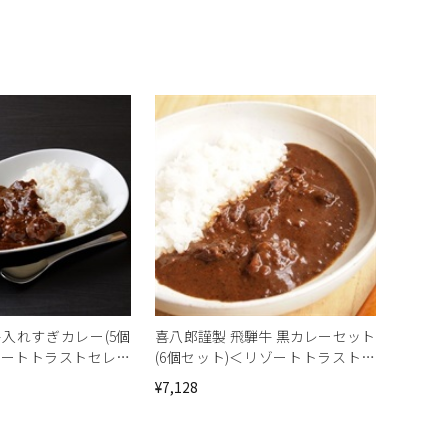
牛入れすぎカレー(5個
喜八郎謹製 飛騨牛 黒カレーセット
ゾートトラストセレク
(6個セット)＜リゾートトラストセ
レクション＞[地域の銘品：岐阜]
¥7,128