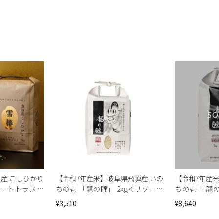
S
産 こしひかり
【令和7年産米】岐阜県飛騨産 いの
【令和7年産
ゾートトラスト
ちの壱 「龍の瞳」 2kg＜リゾート
ちの壱 「龍の
トラストセレクション＞
トラストセレ
¥3,510
¥8,640