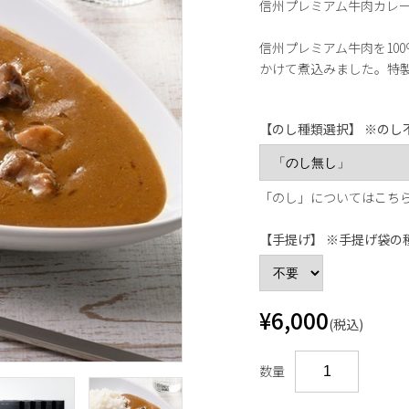
信州プレミアム牛肉カレー
信州プレミアム牛肉を10
かけて煮込みました。特
【のし種類選択】 ※のし
「のし」については
こち
【手提げ】 ※手提げ袋の
¥6,000
(税込)
数量