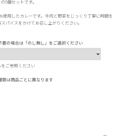
の5個セットです。
0％使用したカレーです。牛肉と野菜をじっくり丁寧に時間を
製スパイスをかけてお召し上がりください。
不要の場合は「のし無し」をご選択ください
ら
をご参照ください
種類は商品ごとに異なります