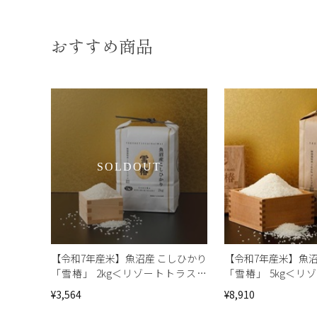
おすすめ商品
SOLDOUT
【令和7年産米】魚沼産 こしひかり
【令和7年産米】魚沼
「雪椿」 2kg＜リゾートトラスト
「雪椿」 5kg＜リ
セレクション＞
セレクション＞
¥3,564
¥8,910