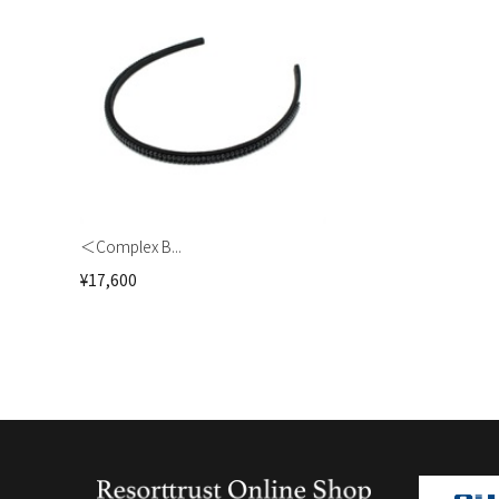
＜Complex B...
¥17,600