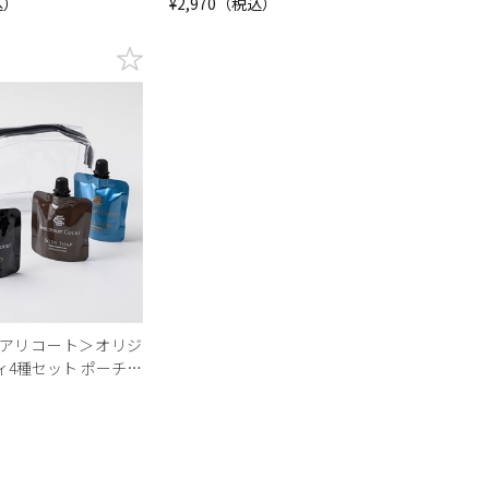
込）
¥2,970（税込）
アリコート＞オリジ
ィ4種セット ポーチ付
）