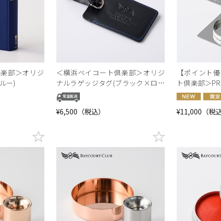
倶楽部＞オリジ
＜横浜ベイコート倶楽部＞オリジ
【ポイント優
ルー)
ナルラゲッジタグ(ブラック×ロイ
ト倶楽部＞PRI
ヤルブルー)
ジナルロゴ入
ップ限定】
¥6,500（税込）
¥11,000（税