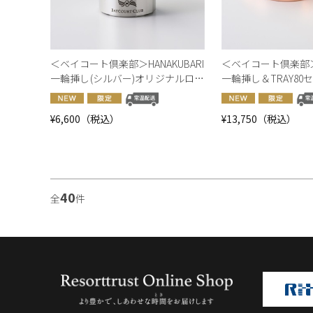
＜ベイコート倶楽部＞HANAKUBARI
＜ベイコート倶楽部＞H
一輪挿し(シルバー)オリジナルロゴ
一輪挿し＆TRAY80
入り【オンラインショップ限定】
ールド)オリジナル
ラインショップ限定
¥6,600（税込）
¥13,750（税込）
40
全
件