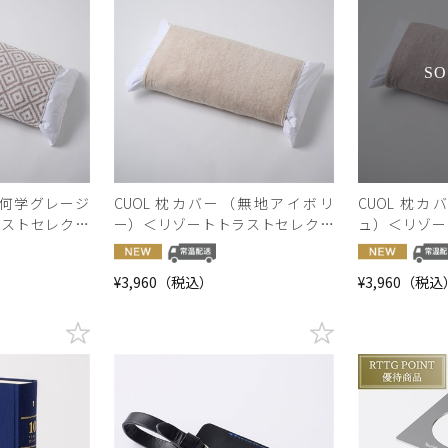
S
幾何学グレージ
CUOL 枕カバー（無地アイボリ
CUOL 枕
ラストセレクシ
ー）＜リゾートトラストセレクシ
ュ）＜リゾー
ョン＞
ョン＞
¥3,960（税込）
¥3,960（税込