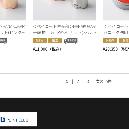
ANAKUBARI
＜ベイコート倶楽部＞HANAKUBARI
＜ベイコート倶
セット(ピンクゴ
一輪挿し＆TRAY80セット(シルバ
ガニック朱肉 I
ロゴ入り【オン
ー)オリジナルロゴ入り【オンライ
オリジナルロ
】
ンショップ限定】
ショップ限定
¥11,000（税込）
¥20,350（税
1
|
2
|
3
次の15件