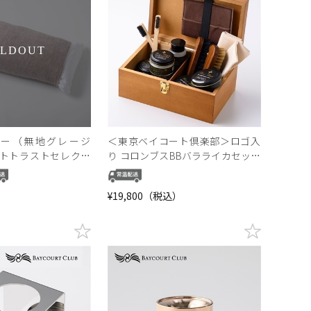
OLDOUT
カバー（無地グレージ
＜東京ベイコート倶楽部＞ロゴ入
トトラストセレクシ
り コロンブスBBバラライカセット
(シューシャインキット)
）
¥19,800（税込）