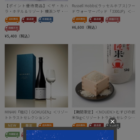
【ポイント優待商品】＜ザ・カハ
Russell Hobbs(ラッセルホブス)フー
ラ・ホテル＆リゾート 横浜＞ザ・カ
ドウォーマーパッド「3300JP」＜リ
ハラ・クラシック・シンパンケーキ
ゾートトラストセレクション＞
¥6,600（税込）
¥5,400（税込）
MINAKI『極幻｜GOKUGEN』＜リゾー
【期間限定】＜NOUEN＞むすびの匠
トトラストセレクション＞
米5kg＜リゾートトラストセレクショ
ン＞[地域の銘品：兵庫]