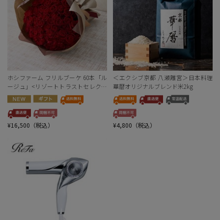
ホシファーム フリルブーケ 60本「ル
＜エクシブ京都 八瀬離宮＞日本料理
ージュ」<リゾートトラストセレクシ
華暦オリジナルブレンド米2kg
ョン>
¥16,500（税込）
¥4,800（税込）