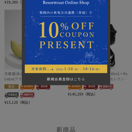
¥39,380（税込）
¥7,980（税込）
天使音(あまね)マスクメロン Grand
TAVO(タボ) Maeve™ iso7X Wind + Ro
新規会員登録はこちら
bebe(グラン・べべ)1玉＜リゾートト
scoe™＜リゾートトラストセレクショ
ラストセレクション＞[地域の銘品：
ン＞
静岡]
¥145,200（税込）
¥15,120（税込）
新商品