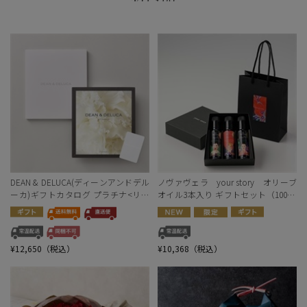
DEAN & DELUCA(ディーンアンドデル
ノヴァヴェラ your story オリーブ
ーカ)ギフトカタログ プラチナ<リゾ
オイル3本入り ギフトセット（100ml
ートトラストセレクション>
×3）＜リゾートトラストセレクショ
ン＞
¥12,650（税込）
¥10,368（税込）