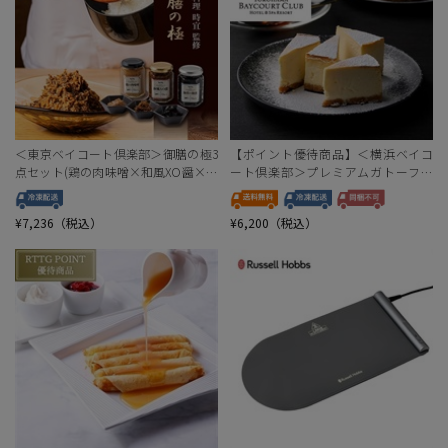
＜東京ベイコート倶楽部＞御膳の極3
【ポイント優待商品】＜横浜ベイコ
点セット(鶏の肉味噌×和風XO醤×海
ート倶楽部＞プレミアムガトーフロ
苔の佃煮)
マージュ
¥7,236（税込）
¥6,200（税込）